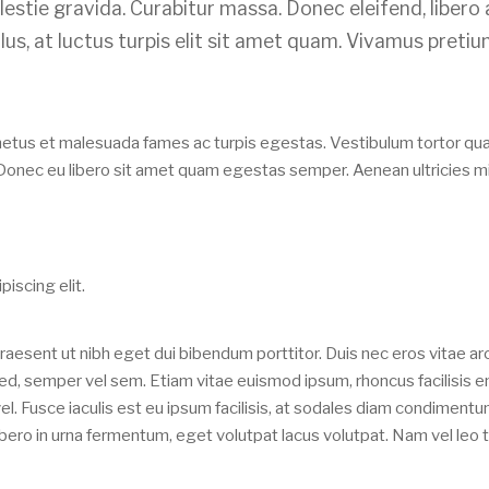
lestie gravida. Curabitur massa. Donec eleifend, libero 
llus, at luctus turpis elit sit amet quam. Vivamus preti
 netus et malesuada fames ac turpis egestas. Vestibulum tortor qu
e. Donec eu libero sit amet quam egestas semper. Aenean ultricies mi
iscing elit.
aesent ut nibh eget dui bibendum porttitor. Duis nec eros vitae ar
sed, semper vel sem. Etiam vitae euismod ipsum, rhoncus facilisis e
vel. Fusce iaculis est eu ipsum facilisis, at sodales diam condimentu
bero in urna fermentum, eget volutpat lacus volutpat. Nam vel leo t