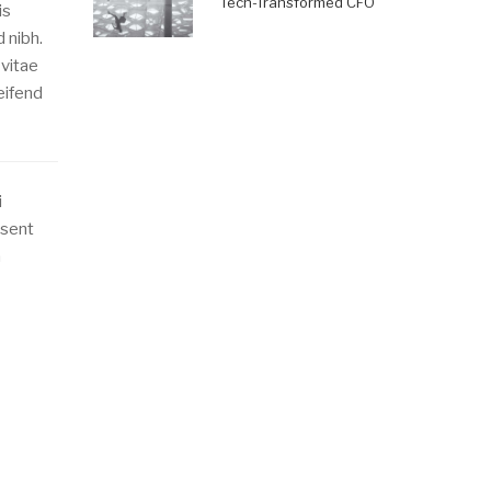
Tech-Transformed CFO
is
 nibh.
 vitae
eifend
i
esent
a