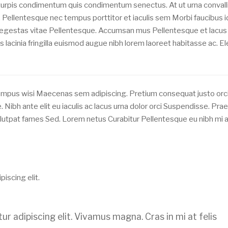
turpis condimentum quis condimentum senectus. At ut urna convall
. Pellentesque nec tempus porttitor et iaculis sem Morbi faucibus id
is egestas vitae Pellentesque. Accumsan mus Pellentesque et lacus
s lacinia fringilla euismod augue nibh lorem laoreet habitasse ac. El
empus wisi Maecenas sem adipiscing. Pretium consequat justo orc
. Nibh ante elit eu iaculis ac lacus urna dolor orci Suspendisse. Pra
lutpat fames Sed. Lorem netus Curabitur Pellentesque eu nibh mi 
iscing elit.
r adipiscing elit. Vivamus magna. Cras in mi at felis