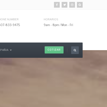
HONE NUMBER
HORARIOS
507-833-9475
9am - 8pm / Mon - Fri
COTIZAR
PAÑIA