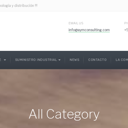
gía y distribución !!!
EMAIL US
P
info@aymconsulting.com
+
CE
SUMINISTRO INDUSTRIAL
NEWS
CONTACTO
LA COM
All Category