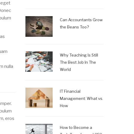
m eget
 Donec
ibulum
Can Accountants Grow
the Beans Too?
ras
quam
Why Teaching Is Still
The Best Job In The
m nulla
World
IT Financial
Management: What vs.
emper.
How
ibulum
um, eros
How to Become a