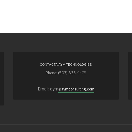
CONTACTA AYM TECHNOLOGIES
Phone: (507) 833-
9475
Email: aym
@aymconsulting.com