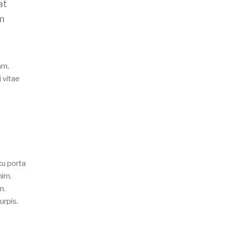
at
um
am,
 vitae
cu porta
nim.
m.
urpis.