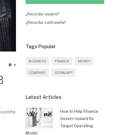
¿Recordar usuario?
¿Recordar contraseña?
Tags Popular
BUSINESS
FINANCE
MONEY
COMPANY
JOOMLART
3
Latest Articles
How to Help Finance
cu porta
Govern toward its
Target Operating
Model