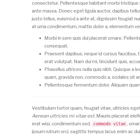
consectetur. Pellentesque habitant morbi tristiqu
ante massa. Donec eget ligula auctor, dapibus tellus
justo tellus, euismod a ante at, dignissim feugiat n
at urna condimentum, mattis dolor a, elementum vel
Morbi in sem quis dui placerat ornare. Pellentes
consequat.
Praesent dapibus, neque id cursus faucibus,
erat volutpat. Nam dui mi, tincidunt quis, accum
Phasellus ultrices nulla quis nibh. Quisque a 
quam, gravida non, commodo a, sodales sit ame
Pellentesque fermentum dolor. Aliquam quam le
Vestibulum tortor quam, feugiat vitae, ultricies eg
Aenean ultricies mi vitae est.
Mauris placerat eleif
erat wisi, condimentum sed,
, orna
commodo vitae
ipsum rutrum orci, sagittis tempus lacus enim ac du