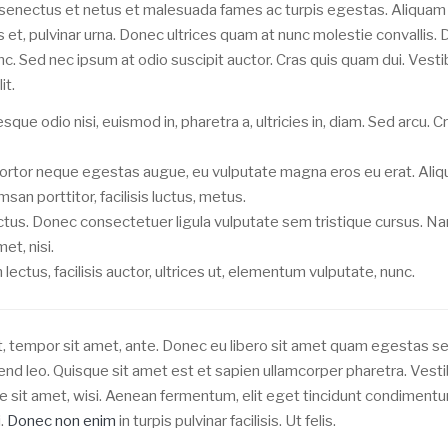
e senectus et netus et malesuada fames ac turpis egestas. Aliqua
 et, pulvinar urna. Donec ultrices quam at nunc molestie convallis.
unc. Sed nec ipsum at odio suscipit auctor. Cras quis quam dui. Vest
it.
que odio nisi, euismod in, pharetra a, ultricies in, diam. Sed arcu. C
 tortor neque egestas augue, eu vulputate magna eros eu erat. Ali
san porttitor, facilisis luctus, metus.
lectus. Donec consectetuer ligula vulputate sem tristique cursus. Na
t, nisi.
ctus, facilisis auctor, ultrices ut, elementum vulputate, nunc.
et, tempor sit amet, ante. Donec eu libero sit amet quam egestas s
end leo. Quisque sit amet est et sapien ullamcorper pharetra. Vest
re sit amet, wisi. Aenean fermentum, elit eget tincidunt condiment
i.
Donec non enim
in turpis pulvinar facilisis. Ut felis.