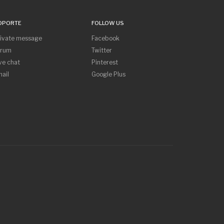
OPORTE
FOLLOW US
rivate message
Facebook
orum
Twitter
ve chat
Pinterest
ail
Google Plus