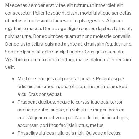
Maecenas semper erat vitae elit rutrum, ut imperdiet elit
consectetur. Pellentesque habitant morbi tristique senectus
et netus et malesuada fames ac turpis egestas. Aliquam
eget ante massa. Donec eget ligula auctor, dapibus tellus et,
pulvinar urna. Donec ultrices quam at nunc molestie convallis.
Donec justo tellus, euismod a ante at, dignissim feugiat nunc.
Sed nec ipsum at odio suscipit auctor. Cras quis quam dui.
Vestibulum at urna condimentum, mattis dolor a, elementum
velit.
Morbi in sem quis dui placerat ornare. Pellentesque
odio nisi, euismod in, pharetra a, ultricies in, diam. Sed
arcu. Cras consequat.
Praesent dapibus, neque id cursus faucibus, tortor
neque egestas augue, eu vulputate magna eros eu
erat. Aliquam erat volutpat. Nam dui mi, tincidunt quis,
accumsan porttitor, facilisis luctus, metus.
Phasellus ultrices nulla quis nibh. Quisque a lectus.