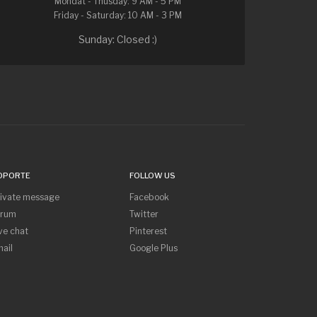
Mondat - Thusday: 9 AM - 5 PM
Friday - Saturday: 10 AM - 3 PM
Sunday: Closed :)
OPORTE
FOLLOW US
rivate message
Facebook
orum
Twitter
ve chat
Pinterest
ail
Google Plus