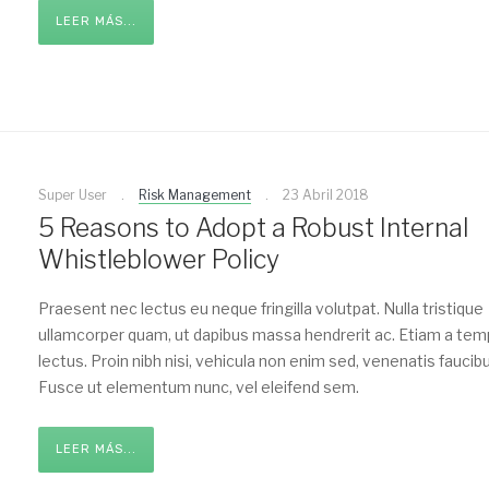
LEER MÁS...
Super User
Risk Management
23 Abril 2018
5 Reasons to Adopt a Robust Internal
Whistleblower Policy
Praesent nec lectus eu neque fringilla volutpat. Nulla tristique
ullamcorper quam, ut dapibus massa hendrerit ac. Etiam a te
lectus. Proin nibh nisi, vehicula non enim sed, venenatis faucibu
Fusce ut elementum nunc, vel eleifend sem.
LEER MÁS...