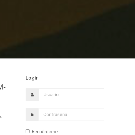
Login
M-
.
Recuérdeme