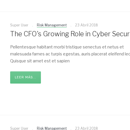
Super User
Risk Management
23 Abril 2018
The CFO's Growing Role in Cyber Secur
Pellentesque habitant morbi tristique senectus et netus et
malesuada fames ac turpis egestas, auris placerat eleifend leo
Quisque sit amet est et sapien
LEER MÁS...
Super User
Risk Management
23 Abril 2018