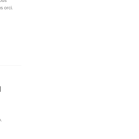
mpus
s orci.
d
.