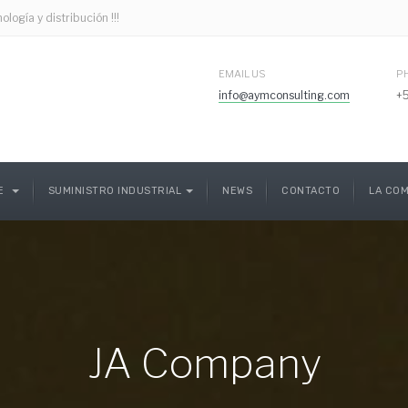
gía y distribución !!!
EMAIL US
P
info@aymconsulting.com
+
CE
SUMINISTRO INDUSTRIAL
NEWS
CONTACTO
LA COM
JA Company