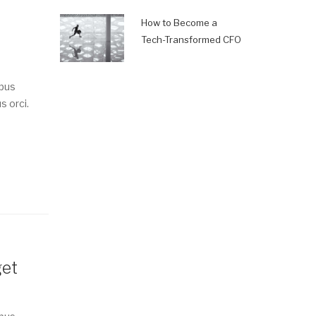
How to Become a
Tech-Transformed CFO
mpus
s orci.
get