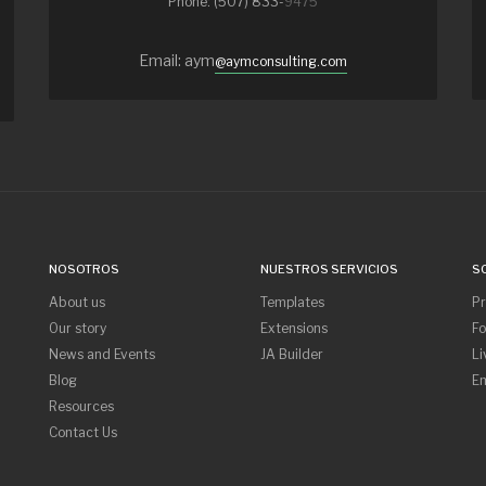
Phone: (507) 833-
9475
Email: aym
@aymconsulting.com
NOSOTROS
NUESTROS SERVICIOS
S
About us
Templates
P
Our story
Extensions
F
News and Events
JA Builder
Li
Blog
Em
Resources
Contact Us