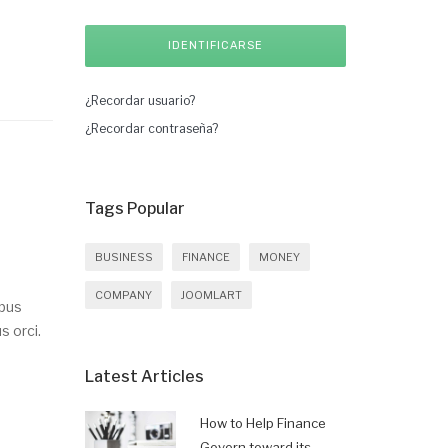
¿Recordar usuario?
¿Recordar contraseña?
Tags Popular
BUSINESS
FINANCE
MONEY
COMPANY
JOOMLART
mpus
s orci.
Latest Articles
How to Help Finance
Govern toward its