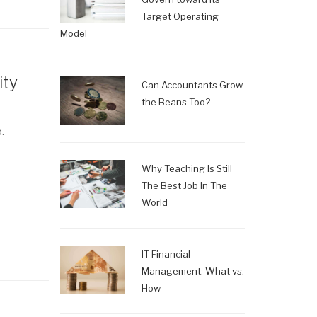
Target Operating
Model
ity
Can Accountants Grow
the Beans Too?
.
Why Teaching Is Still
The Best Job In The
World
IT Financial
Management: What vs.
How