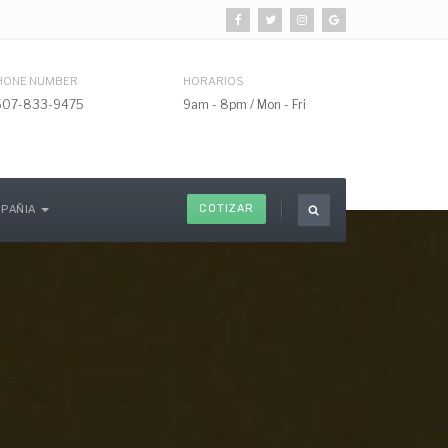
HONE NUMBER
HORARIOS
507-833-9475
9am - 8pm / Mon - Fri
COTIZAR
PAÑIA