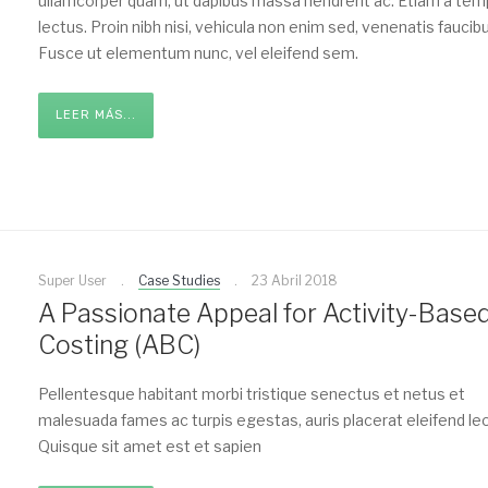
ullamcorper quam, ut dapibus massa hendrerit ac. Etiam a te
lectus. Proin nibh nisi, vehicula non enim sed, venenatis faucibu
Fusce ut elementum nunc, vel eleifend sem.
LEER MÁS...
Super User
Case Studies
23 Abril 2018
A Passionate Appeal for Activity-Base
Costing (ABC)
Pellentesque habitant morbi tristique senectus et netus et
malesuada fames ac turpis egestas, auris placerat eleifend leo
Quisque sit amet est et sapien