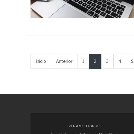
Inicio
Anterior
1
2
3
4
S
VEN A VISITARNOS